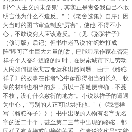
叫‘个人主义的末路鬼’，其实正是责备我自己不敢
明言他为什么不造反。”（《老舍选集》自序）因
为当时的图书审查制度“厉害”，使他“不得不小
心，不敢说穷人应该造反。”（见《骆驼祥子》
（修订版）后记）但书中老马说的“蚂蚱打成
阵”即可产生巨大力量的话，已能显示作家在否定
祥子个人奋斗道路的同时，在探索城市下层劳动
人民如何摆脱悲苦命运和出路问题。由于《骆驼
祥子》的故事在作者“心中酝酿得相当的长久，收
集的材料也相当的多，所以一落笔便准确，不蔓
不枝，没有什么敷衍的地方”。小说以祥子的遭遇
为中心，“写别的人正可以烘托他。”（《我怎样
写〈骆驼祥子〉》）书中出现的人物有名字无名
字的近二十个，甚至第二三节中出现的骆驼，都
同祥子有直接或间接的关系。作者说该作虽“未能