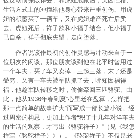
被反动侦探敲诈去。和虎妞成家后，又因性格、
生活方式上的冲撞给他身心带来严重创伤。用虎
妞的积蓄买了一辆车，又在虎妞难产死亡后卖
去。虎妞死后，祥子欲和小福子结合，但小福子
已自杀，祥子彻底失望，走向堕落。
作者说该作最初的创作灵感与冲动来自于一
位朋友的闲谈。那位朋友谈到他在北平时曾用过
一个车夫，买了车又卖掉，三起三落，末了还是
受穷。又有一车夫被军队抓了去，哪知因祸得
福，他趁军队转移之时，偷偷牵回三匹骆驼。由
此，他从1936年春到夏“心里老在盘算，怎样把
那一点简单的故事扩大”而写成一部长篇小说。经
过周密的构思，更加上作者“积了十几年对洋车夫
的生活的观察，才写出《骆驼祥子》”（见《我怎
样写〈骆驼祥子〉》）。《骆驼祥子》不仅是老