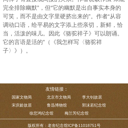
完全排除幽默”，但“它的幽默是出自事实本身的
可笑，而不是由文字里硬挤出来的”。作者“从容
调动口语，给平易的文字添上些亲切，新鲜，恰
当，活泼的味儿。因此《骆驼祥子》可以朗诵。
它的言语是活的”（《我怎样写〈骆驼祥
子〉》）。
友情链接：
国家文物局
北京市文物局
李大钊故居
宋庆龄故居
鲁迅博物馆
郭沫若纪念馆
徐悲鸿纪念馆
梅兰芳纪念馆
版权所有：老舍纪念馆ICP备11018751号