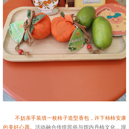
不妨亲手装填一枚柿子造型香包，许下柿柿安康
的美好心愿。
活动融合传统民俗与馆内丹柿文化，现